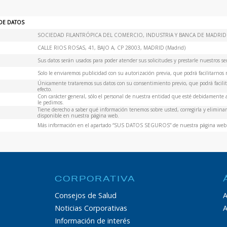
DE DATOS
SOCIEDAD FILANTRÓPICA DEL COMERCIO, INDUSTRIA Y BANCA DE MADRID
CALLE RIOS ROSAS, 41, BAJO A, CP 28003, MADRID (Madrid)
Sus datos serán usados para poder atender sus solicitudes y prestarle nuestros ser
Solo le enviaremos publicidad con su autorización previa, que podrá facilitarnos m
Únicamente trataremos sus datos con su consentimiento previo, que podrá facilita
efecto.
Con carácter general, sólo el personal de nuestra entidad que esté debidamente
le pedimos.
Tiene derecho a saber qué información tenemos sobre usted, corregirla y eliminarl
disponible en nuestra página web.
Más información en el apartado “SUS DATOS SEGUROS” de nuestra página web
CORPORATIVA
Consejos de Salud
A
Noticias Corporativas
A
Información de interés