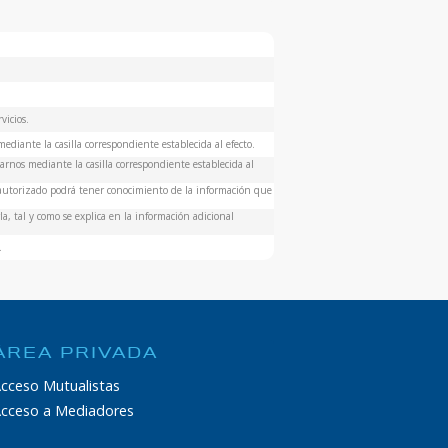
vicios.
ediante la casilla correspondiente establecida al efecto.
rnos mediante la casilla correspondiente establecida al
 autorizado podrá tener conocimiento de la información que
a, tal y como se explica en la información adicional
.
ÁREA PRIVADA
cceso Mutualistas
cceso a Mediadores