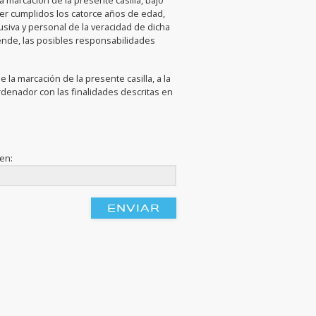
la marcación de la presente casilla, bajo
ner cumplidos los catorce años de edad,
iva y personal de la veracidad de dicha
ende, las posibles responsabilidades
 la marcación de la presente casilla, a la
rdenador con las finalidades descritas en
gen: