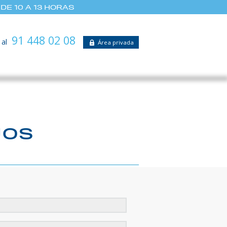
DE 10 A 13 HORAS
91 448 02 08
 al
Área privada
JOS