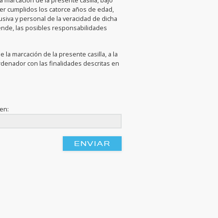
la marcación de la presente casilla, bajo
ner cumplidos los catorce años de edad,
iva y personal de la veracidad de dicha
ende, las posibles responsabilidades
 la marcación de la presente casilla, a la
rdenador con las finalidades descritas en
gen: