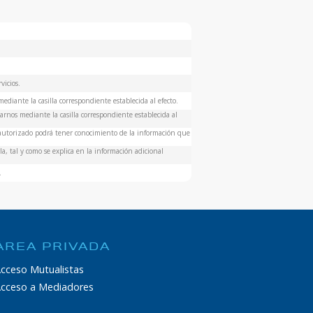
vicios.
ediante la casilla correspondiente establecida al efecto.
rnos mediante la casilla correspondiente establecida al
 autorizado podrá tener conocimiento de la información que
a, tal y como se explica en la información adicional
.
ÁREA PRIVADA
cceso Mutualistas
cceso a Mediadores