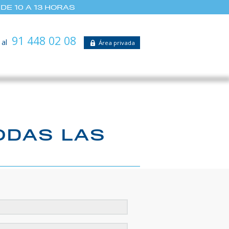
DE 10 A 13 HORAS
91 448 02 08
 al
Área privada
ODAS LAS