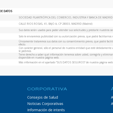
DE DATOS
SOCIEDAD FILANTRÓPICA DEL COMERCIO, INDUSTRIA Y BANCA DE MADRID
CALLE RIOS ROSAS, 41, BAJO A, CP 28003, MADRID (Madrid)
Sus datos serán usados para poder atender sus solicitudes y prestarle nuestros ser
Solo le enviaremos publicidad con su autorización previa, que podrá facilitarnos m
Únicamente trataremos sus datos con su consentimiento previo, que podrá facilita
efecto.
Con carácter general, sólo el personal de nuestra entidad que esté debidamente
le pedimos.
Tiene derecho a saber qué información tenemos sobre usted, corregirla y eliminarl
disponible en nuestra página web.
Más información en el apartado “SUS DATOS SEGUROS” de nuestra página web
CORPORATIVA
Consejos de Salud
A
Noticias Corporativas
A
Información de interés