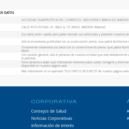
DE DATOS
SOCIEDAD FILANTRÓPICA DEL COMERCIO, INDUSTRIA Y BANCA DE MADRID
CALLE RIOS ROSAS, 41, BAJO A, CP 28003, MADRID (Madrid)
Sus datos serán usados para poder atender sus solicitudes y prestarle nuestros ser
Solo le enviaremos publicidad con su autorización previa, que podrá facilitarnos m
Únicamente trataremos sus datos con su consentimiento previo, que podrá facilita
efecto.
Con carácter general, sólo el personal de nuestra entidad que esté debidamente
le pedimos.
Tiene derecho a saber qué información tenemos sobre usted, corregirla y eliminarl
disponible en nuestra página web.
Más información en el apartado “SUS DATOS SEGUROS” de nuestra página web
CORPORATIVA
Consejos de Salud
A
Noticias Corporativas
A
Información de interés