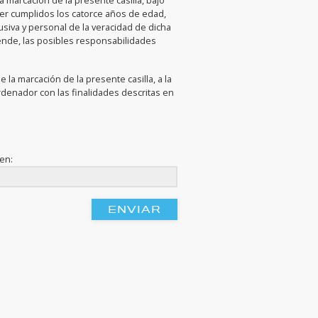
la marcación de la presente casilla, bajo
ner cumplidos los catorce años de edad,
iva y personal de la veracidad de dicha
ende, las posibles responsabilidades
 la marcación de la presente casilla, a la
rdenador con las finalidades descritas en
gen: