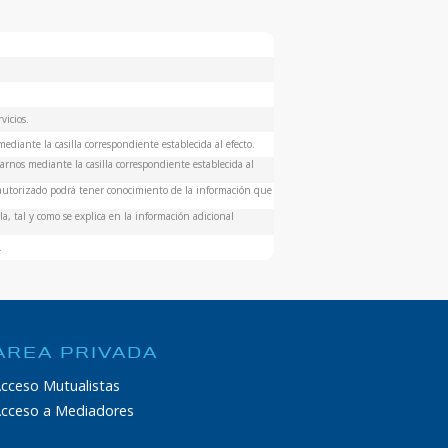
vicios.
ediante la casilla correspondiente establecida al efecto.
rnos mediante la casilla correspondiente establecida al
 autorizado podrá tener conocimiento de la información que
a, tal y como se explica en la información adicional
.
ÁREA PRIVADA
cceso Mutualistas
cceso a Mediadores