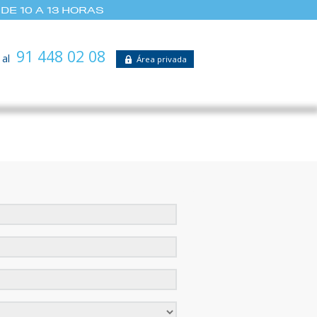
DE 10 A 13 HORAS
91 448 02 08
 al
Área privada