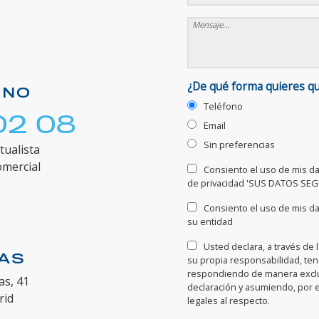
¿De qué forma quieres q
ONO
Teléfono
02 08
Email
Sin preferencias
tualista
omercial
Consiento el uso de mis dat
de privacidad 'SUS DATOS SE
Consiento el uso de mis da
su entidad
Usted declara, a través de 
NAS
su propia responsabilidad, te
respondiendo de manera exclus
as, 41
declaración y asumiendo, por 
rid
legales al respecto.