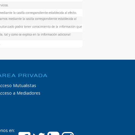
vicios.
ediante la casilla correspondiente establecida al efecto.
rnos mediante la casilla correspondiente establecida al
 autorizado podrá tener conocimiento de la información que
a, tal y como se explica en la información adicional
.
ÁREA PRIVADA
cceso Mutualistas
cceso a Mediadores
enos en: