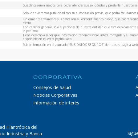
Sus datos serán usados para poder atender sus solicitudes y prestarle nuestros ser
Solo le enviaremos publicidad con su autorización previa, que podrá facilitarnos m
Únicamente trataremos sus datos con su consentimiento previo, que podrá facilita
efecto.
Con carácter general, sólo el personal de nuestra entidad que esté debidamente
le pedimos.
Tiene derecho a saber qué información tenemos sobre usted, corregirla y eliminarl
disponible en nuestra página web.
Más información en el apartado “SUS DATOS SEGUROS” de nuestra página web
CORPORATIVA
Consejos de Salud
A
Noticias Corporativas
A
Información de interés
ad Filantrópica del
Sigu
io Industria y Banca